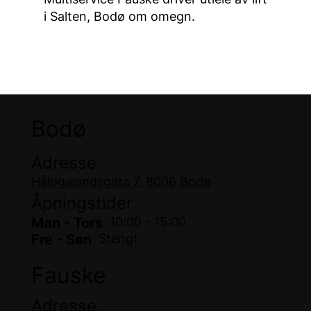
i Salten, Bodø om omegn.
Bodø
Adresse
Hålogalandsgata 7, 8006 Bodø
Åpningstider
Man - Tors
10:00 - 15:00
Fre - Søn
Stengt
Fauske
Adresse