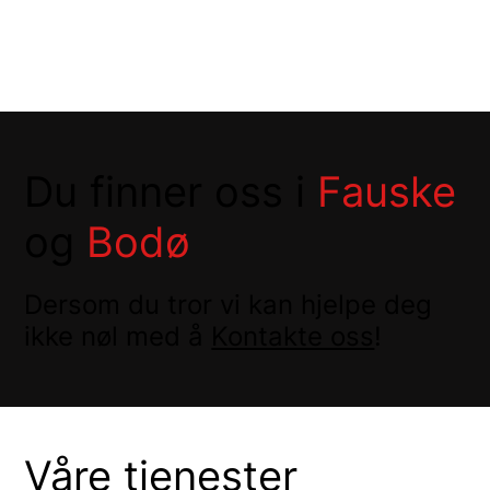
Du finner oss i
Fauske
og
Bodø
Dersom du tror vi kan hjelpe deg
ikke nøl med å
Kontakte oss
!
Våre tjenester